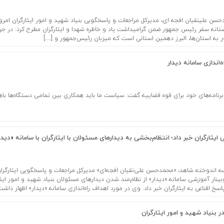
دحسن علینقیان افجه ای، مدیرکل مراجعات و پاسخگویی بنیاد شهید و امور ایثارگران امروز
تانه سفر رئیس جمهور ضمن گرامیداشت یاد و خاطره شهدا و ایثارگران مطرح کرد: در جر
به استان‌ها، البرز دهمین استانی است که میزبان رئیس‌جمهور و […]
‌اندازی سامانه دیدار
برنامه‌های خود برای قوه قضاییه گفت: سیاست ما باید همکاری بین تمامی دستگاه‌ها باه
یثارگران خبر داد؛ انتظام‌بخشی به دیدارهای مسئولان با ایثارگران با سامانه «دیدا
اندوخته شاهد، «محمدحسن علی‌نقیان افجه‌ای» مدیرکل مراجعات و پاسخگویی ایثارگران
ار آموزشی سامانه «دیدار» از نظام‌مند شدن دیدار‌های مسئولان بنیاد شهید و امور ایثا
اسخ اقناعی به ایثارگران خبر داد. وی در مورد اهداف راه‌اندازی سامانه «دیدار» اظهار داشت
ر بنیاد شهید و امور ایثارگران