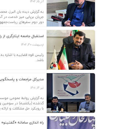
آذر 15, 1402
به گزارش دیده بان البرز، محم
جریان برپایی میز خدمت در آس
دور دوم سفرهای ریاست‌جمهور 
استقبال جامعه ایثارگری از راه
اردیبهشت 30, 1402
رئیس قوه قضاییه با اشاره به 
باشد.
مدیرکل مراجعات و پاسخگویی ا
تیر 14, 1401
به گزارش روابط عمومی موسسه 
گذشته (یکشنبه) در سومین وبین
با رویکرد حل مشکلات و ارائه پ
راه اندازی سامانه «گفتینو» د