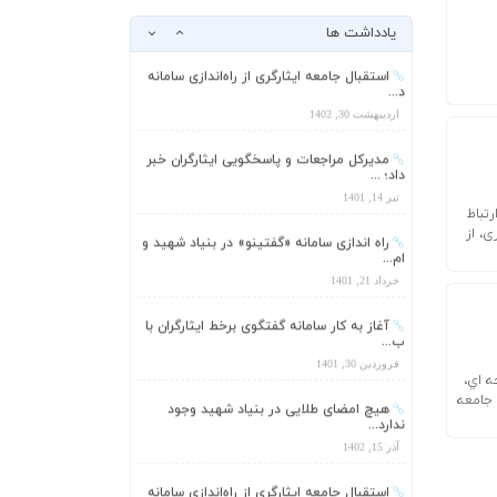
د...
یادداشت ها
اردیبهشت 30, 1402
مدیرکل مراجعات و پاسخگویی ایثارگران خبر
داد؛ ...
تیر 14, 1401
راه اندازی سامانه «گفتینو» در بنیاد شهید و
ام...
خرداد 21, 1401
رتباط
، از
آغاز به کار سامانه گفتگوی برخط ایثارگران با
ب...
فروردین 30, 1401
هیچ امضای طلایی در بنیاد شهید وجود
ندارد...
آذر 15, 1402
ه اي،
 جامعه
استقبال جامعه ایثارگری از راه‌اندازی سامانه
د...
اردیبهشت 30, 1402