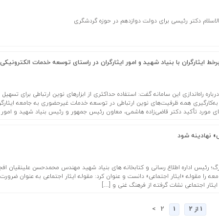
لاسلام دکتر رئیسی برای دولت دوازدهم در حوزه گردشگری
رخط ایثارگران با بنیاد شهید و امور ایثارگران در راستای توسعه خدمات الکترونیکی
اره راه‌اندازی این سامانه گفت: استفاده حداکثری از ابزارهای نوین ارتباطی برای تسهیل ا
 به‌کارگیری همه ظرفیت‌های نوین ارتباطی در توسعه خدمات غیرحضوری به جامعه ایثارگری
ی مورد تأکید دکتر قاضی‌زاده هاشمی، معاون رئیس جمهور و رئیس بنیاد شهید و امور
ی» نهادینه شود
رگ؛ رئیس اداره اطلاع رسانی و کتابخانه های بنیاد شهید مهندس محمدحسن علينقيان افج
امعه را مقوله «ایثار اجتماعی» دانست و عنوان کرد: مقوله ایثار اجتماعی به عنوان ضرورت
 ایثار اجتماعی نشات گرفته از فرهنگ غنی و […]
1 از 2
1
2
>