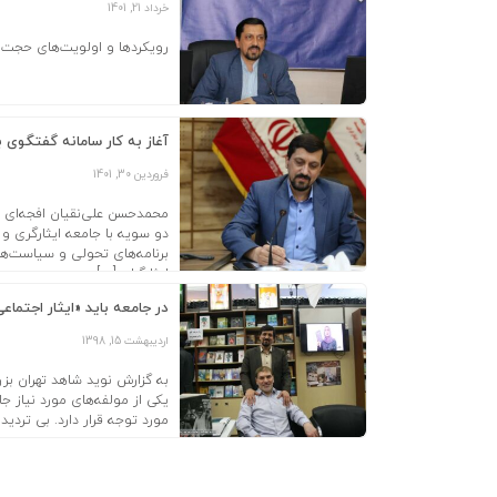
خرداد 21, 1401
رویکردها و اولویت‌های حجت‌ا
آغاز به کار سامانه گفتگوی ب
فروردین 30, 1401
محمدحسن علی‌نقیان افجه‌ای درب
دو سویه با جامعه ایثارگری و
برنامه‌های تحولی و سیاست‌ها
ایثارگران […]
در جامعه باید «ایثار اجتماع
اردیبهشت 15, 1398
به گزارش نوید شاهد تهران بز
یکی از مولفه های مورد نیاز ج
مورد توجه قرار دارد. بی تردید