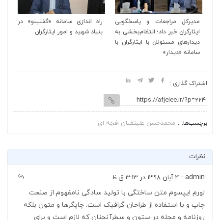
در
مدیرکل مراجعات و پاسخگویی
راه اندازی سامانه «گفتینو» در
مد
ایثارگران خبر داد؛ انتظام‌بخشی به
بنیاد شهید و امور ایثارگران
ایث
دیدارهای مسئولان با ایثارگران با
دید
سامانه «دیدار»
سام
اشتراک گذاری :
محمدحسن علینقیان افجه ای
برچسب‌ها:
نظرات
admin
: 4 آبان 1398 در 3:13 ق.ظ
لورم ایپسوم متن ساختگی با تولید سادگی نامفهوم از صنعت
چاپ و با استفاده از طراحان گرافیک است. چاپگرها و متون بلکه
روزنامه و مجله در ستون و سطرآنچنان که لازم است و برای