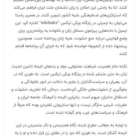
در قالب گزارش‌های رسمی، این داده‌ها را به نهادهای بین‌المللی تقدیم
کنند. لذا به راحتی این امکان را برای دشمنان ملت ایران فراهم می‌کند
که استراتژی‌های ضدفرهنگی علیه کشور تدوین کنند. در همین راستا
می‌توان به ایمیلی در پایگاه ویکی لیکس “wikileaks” اشاره کرد. این
ایمیل با داده‌هایی پیرامون مسائل زنان و خانواده به برنامه‌ریزی برای
وضع قوانینی درباره منع خشونت علیه زنان پرداخته است. همچنین
پیشنهاد داده از کشورها خواسته شود که به اجرای آن برنامه‌ها اقدام
کنند.
نکته حائز اهمیت، شباهت محتوایی مواد و بندهای لایحه تامین امنیت
زنان به متن منتشر شده در پایگاه ویکی لیکس است. به طوری که در
آن، رهبران و سیاست‌گذاران را ملزم به دخالت در امور خانوادگی و
جلوگیری از خشونت‌های خانگی کرده‌است. درحالی که تعاریف خشونت و
استقلال دختران مبهم است. بنابراین لایحه با فرهنگ جامعه ایران و
مقررات شرعی سازگار نیست و تنها سناریوئی تقلیدی بوده که صرفاً از
فرهنگ و سیاست‌های غرب وام گرفته شده است.
با توجه به مطالب مطرح شده، نگاه فمنیستی و تک جنسیتی در این
لایحه آشکار است. به طوری که مرد را در مقابل زن قرار داده و او را به